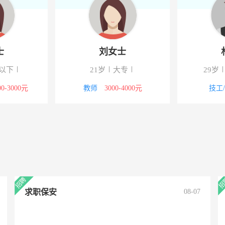
士
刘女士
以下
21岁
大专
29岁
00-3000元
教师
3000-4000元
技工
求职保安
08-07