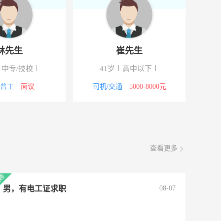
林先生
崔先生
中专/技校
41岁
高中以下
/普工
面议
司机/交通
5000-8000元
查看更多
男，有电工证求职
08-07