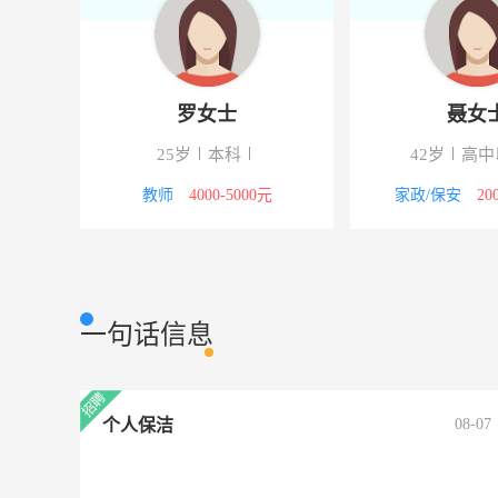
罗女士
聂女
下
25岁
本科
42岁
高中
8000元
教师
4000-5000元
家政/保安
20
一句话信息
个人保洁
08-07