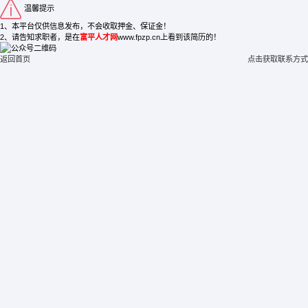
温馨提示
1、本平台仅供信息发布，不会收取押金、保证金！
2、请告知求职者，是在
富平人才网
www.fpzp.cn上看到该简历的！
返回首页
点击获取联系方式