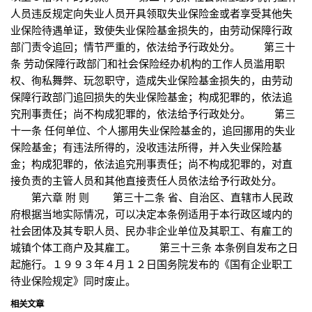
人员违反规定向失业人员开具领取失业保险金或者享受其他失
业保险待遇单证，致使失业保险基金损失的，由劳动保障行政
部门责令追回；情节严重的，依法给予行政处分。 第三十
条 劳动保障行政部门和社会保险经办机构的工作人员滥用职
权、徇私舞弊、玩忽职守，造成失业保险基金损失的，由劳动
保障行政部门追回损失的失业保险基金；构成犯罪的，依法追
究刑事责任；尚不构成犯罪的，依法给予行政处分。 第三
十一条 任何单位、个人挪用失业保险基金的，追回挪用的失业
保险基金；有违法所得的，没收违法所得，并入失业保险基
金；构成犯罪的，依法追究刑事责任；尚不构成犯罪的，对直
接负责的主管人员和其他直接责任人员依法给予行政处分。
第六章 附 则 第三十二条 省、自治区、直辖市人民政
府根据当地实际情况，可以决定本条例适用于本行政区域内的
社会团体及其专职人员、民办非企业单位及其职工、有雇工的
城镇个体工商户及其雇工。 第三十三条 本条例自发布之日
起施行。１９９３年４月１２日国务院发布的《国有企业职工
待业保险规定》同时废止。
相关文章