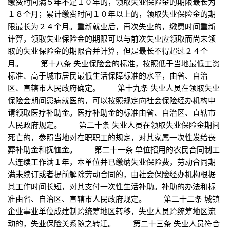
缴费时间满５年不足１０年的，领取失业保险金的期限最长为
１８个月；累计缴费时间１０年以上的，领取失业保险金的期
限最长为２４个月。重新就业后，再次失业的，缴费时间重新
计算，领取失业保险金的期限可以与前次失业应领取而尚未领
取的失业保险金的期限合并计算，但是最长不得超过２４个
月。 第十八条 失业保险金的标准，按照低于当地最低工资
标准、高于城市居民最低生活保障标准的水平，由省、自治
区、直辖市人民政府确定。 第十九条 失业人员在领取失业
保险金期间患病就医的，可以按照规定向社会保险经办机构申
请领取医疗补助金。医疗补助金的标准由省、自治区、直辖市
人民政府规定。 第二十条 失业人员在领取失业保险金期间
死亡的，参照当地对在职职工的规定，对其家属一次性发给丧
葬补助金和抚恤金。 第二十一条 单位招用的农民合同制工
人连续工作满１年，本单位并已缴纳失业保险费，劳动合同期
满未续订或者提前解除劳动合同的，由社会保险经办机构根据
其工作时间长短，对其支付一次性生活补助。补助的办法和标
准由省、自治区、直辖市人民政府规定。 第二十二条 城镇
企业事业单位成建制跨统筹地区转移，失业人员跨统筹地区流
动的，失业保险关系随之转迁。 第二十三条 失业人员符合