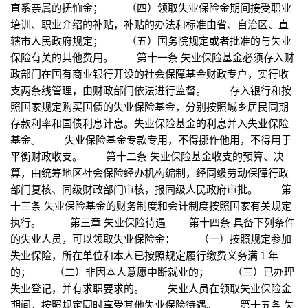
直系亲属的抚恤金； （四）领取失业保险金期间接受职业
培训、职业介绍的补贴，补贴的办法和标准由省、自治区、直
辖市人民政府规定； （五）国务院规定或者批准的与失业
保险有关的其他费用。 第十一条 失业保险基金必须存入财
政部门在国有商业银行开设的社会保障基金财政专户，实行收
支两条线管理，由财政部门依法进行监督。 存入银行和按
照国家规定购买国债的失业保险基金，分别按照城乡居民同期
存款利率和国债利息计息。失业保险基金的利息并入失业保险
基金。 失业保险基金专款专用，不得挪作他用，不得用于
平衡财政收支。 第十二条 失业保险基金收支的预算、决
算，由统筹地区社会保险经办机构编制，经同级劳动保障行政
部门复核、同级财政部门审核，报同级人民政府审批。 第
十三条 失业保险基金的财务制度和会计制度按照国家有关规定
执行。 第三章 失业保险待遇 第十四条 具备下列条件
的失业人员，可以领取失业保险金： （一）按照规定参加
失业保险，所在单位和本人已按照规定履行缴费义务满１年
的； （二）非因本人意愿中断就业的； （三）已办理
失业登记，并有求职要求的。 失业人员在领取失业保险金
期间，按照规定同时享受其他失业保险待遇。 第十五条 失