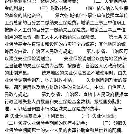
企业事业单位职工缴纳的失业保险费； （二）失业保险基
金的利息； （三）财政补贴； （四）依法纳入失业保
险基金的其他资金。 第六条 城镇企业事业单位按照本单位
工资总额的百分之二缴纳失业保险费。城镇企业事业单位职工
按照本人工资的百分之一缴纳失业保险费。城镇企业事业单位
招用的农民合同制工人本人不缴纳失业保险费。 第七条 失
业保险基金在直辖市和设区的市实行全市统筹；其他地区的统
筹层次由省、自治区人民政府规定。 第八条 省、自治区可
以建立失业保险调剂金。 失业保险调剂金以统筹地区依法
应当征收的失业保险费为基数，按照省、自治区人民政府规定
的比例筹集。 统筹地区的失业保险基金不敷使用时，由失
业保险调剂金调剂、地方财政补贴。 失业保险调剂金的筹
集、调剂使用以及地方财政补贴的具体办法，由省、自治区人
民政府规定。 第九条 省、自治区、直辖市人民政府根据本
行政区域失业人员数量和失业保险基金数额，报经国务院批
准，可以适当调整本行政区域失业保险费的费率。 第十
条 失业保险基金用于下列支出： （一）失业保险金；
（二）领取失业保险金期间的医疗补助金； （三）领取失
业保险金期间死亡的失业人员的丧葬补助金和其供养的配偶、