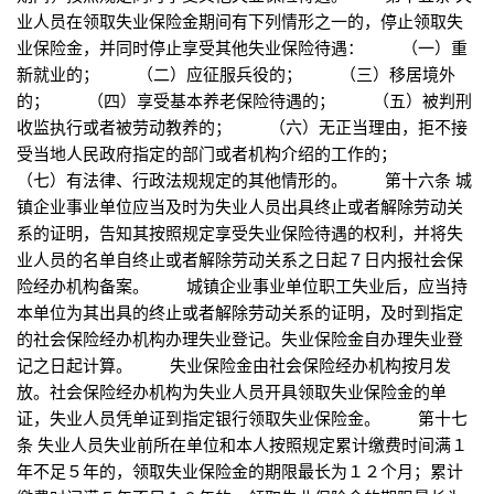
业人员在领取失业保险金期间有下列情形之一的，停止领取失
业保险金，并同时停止享受其他失业保险待遇： （一）重
新就业的； （二）应征服兵役的； （三）移居境外
的； （四）享受基本养老保险待遇的； （五）被判刑
收监执行或者被劳动教养的； （六）无正当理由，拒不接
受当地人民政府指定的部门或者机构介绍的工作的；
（七）有法律、行政法规规定的其他情形的。 第十六条 城
镇企业事业单位应当及时为失业人员出具终止或者解除劳动关
系的证明，告知其按照规定享受失业保险待遇的权利，并将失
业人员的名单自终止或者解除劳动关系之日起７日内报社会保
险经办机构备案。 城镇企业事业单位职工失业后，应当持
本单位为其出具的终止或者解除劳动关系的证明，及时到指定
的社会保险经办机构办理失业登记。失业保险金自办理失业登
记之日起计算。 失业保险金由社会保险经办机构按月发
放。社会保险经办机构为失业人员开具领取失业保险金的单
证，失业人员凭单证到指定银行领取失业保险金。 第十七
条 失业人员失业前所在单位和本人按照规定累计缴费时间满１
年不足５年的，领取失业保险金的期限最长为１２个月；累计