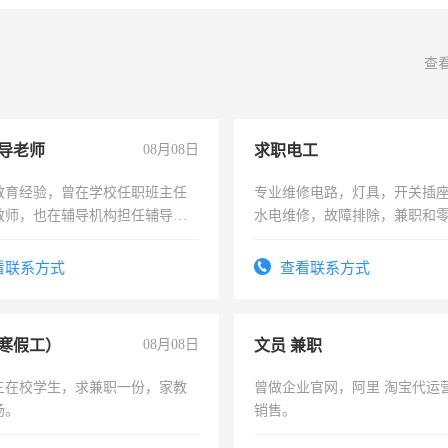
查
导老师
08月08日
求职电工
教育经验，曾在学校任职班主任
专业维修电路，灯具，开关插
教师，也在辅导机构担任辅导教
水电维修，故障排除，兼职和
周一至周五辅导老师的工作
看联系方式
查看联系方式
寒假工）
08月08日
文员 兼职
三在校学生，求兼职一份，家教
曾做企业官网，阿里 淘宝代运
场。
销售。