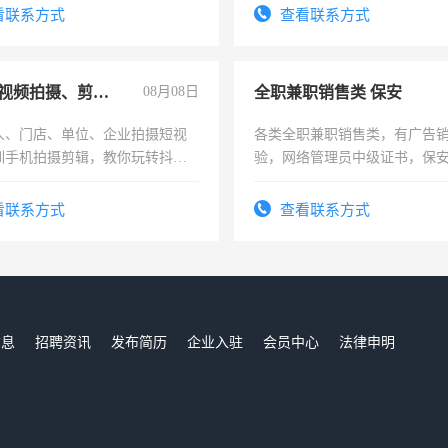
看联系方式
查看联系方式
手机短视频拍摄、剪辑、抖音快手
08月08日
全职兼职销售类 保安
人、门店、单位、企业拍摄短视
各类全职兼职销售类，有广告
训手机拍摄剪辑，教你玩转抖音
验，网络管理员中级证书，保
人、门店、单位、企业拍摄短视
队长，形象岗或幼儿园保安，
训手机拍摄剪辑，教你玩转抖
有高低压电工证和十几年工作
看联系方式
查看联系方式
也可以成为拍摄达人！你也可以
摄达人！
信息
招聘资讯
发布简历
企业入驻
会员中心
法律申明
们