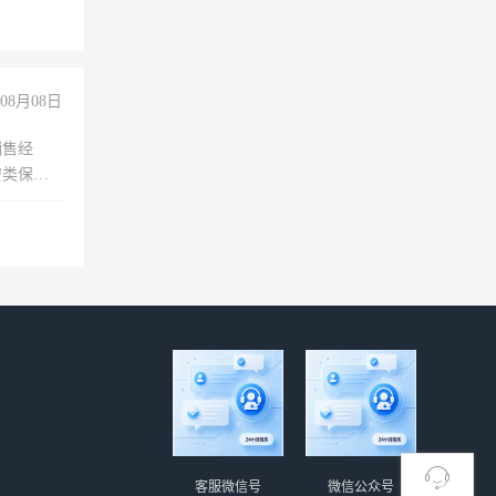
08月08日
销售经
安类保安
维修水电
经验
客服微信号
微信公众号