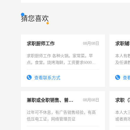
猜您喜欢
求职厨师工作
08月08日
求职辅
求职厨师工作 各种火锅。家常菜。早
本人有
点。食堂。烧烤海鲜，工资要求6000以
及任课
上
师，求
查看联系方式
查
兼职或全职销售、普工、维修
08月08日
求职（
过年可不休息，有广告销售经验，有高
本人大
低压电工证，网络管理员证
或者商