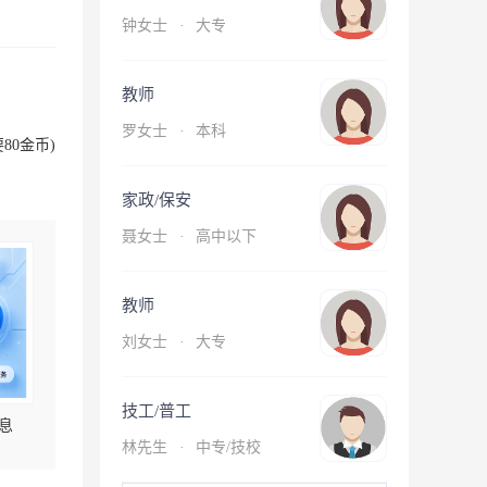
钟女士
·
大专
教师
罗女士
·
本科
80金币)
家政/保安
聂女士
·
高中以下
教师
刘女士
·
大专
技工/普工
息
林先生
·
中专/技校