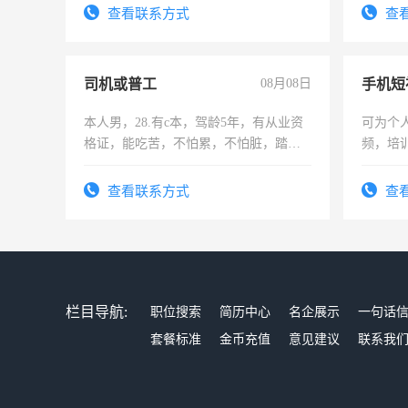
查看联系方式
查
司机或普工
08月08日
本人男，28.有c本，驾龄5年，有从业资
可为个
格证，能吃苦，不怕累，不怕脏，踏
频，培
实，需求稳定工作一份，保险不干
可为个
频，培
查看联系方式
查
音！你
成为拍
栏目导航:
职位搜索
简历中心
名企展示
一句话
套餐标准
金币充值
意见建议
联系我