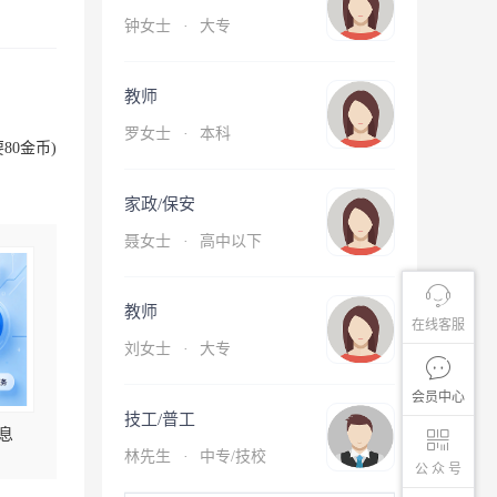
钟女士
·
大专
教师
罗女士
·
本科
80金币)
家政/保安
聂女士
·
高中以下
教师
在线客服
刘女士
·
大专
会员中心
技工/普工
息
林先生
·
中专/技校
公 众 号